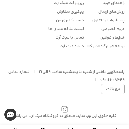
راهنمای خرید
رزرو وقت میک آرت
روش‌های ارسال
پیگیری سفارش
پرسش‌های متداول
حساب کاربری من
حریم خصوصی
لیست علاقه مندی ها
شرایط و قوانین
تماس با میک آرت
رویه‌های بازگرداندن کالا
درباره میک آرت
پاسخگویی تلفنی از شنبه تا پنجشنبه ساعت 9 الی 21 | شماره تماس :
09216328449 |
برو بالا
کلیه حقوق این وب سایت متعلق به فروشگاه میک ارت می باشد