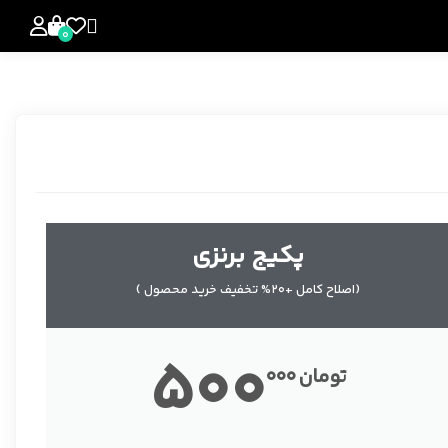
0
پکیج برنزی
(اصلاح کامل +20% تخفیف خرید محصول )
500
تومان
000