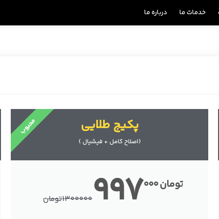
خدمات ما
درباره ما
محبوب
پکیج طلایی
(اصلاح کامل + فیشیال )
997
تومان
000
1300000
تومان