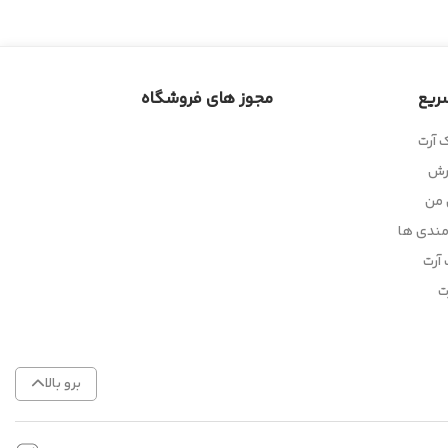
ریع
مجوز های فروشگاه
 آرت
رش
 من
مندی ها
آرت
ت
برو بالا