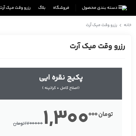
دسته بندی محصول
فروشگاه
بلاگ
رزرو وقت میک آرت
خانه
رزرو وقت میک آرت
رزرو وقت میک آرت
پکیج نقره ایی
(اصلاح کامل + کراتینه )
1,300
تومان
000
1700000
تومان