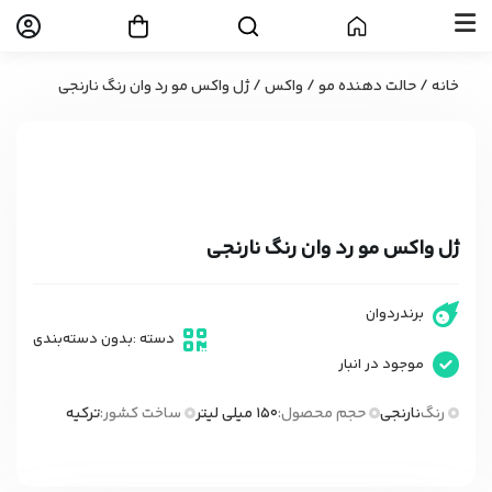
خانه
/
حالت دهنده مو
/
واکس
/ ژل واکس مو رد وان رنگ نارنجی
:
:
:
ویدیو محصول
به اشتراک گذاری محصول
بزرگنمایی تصویر
افزودن به علاقه مندی ها
ژل واکس مو رد وان رنگ نارنجی
برند
ردوان
دسته :
بدون دسته‌بندی
موجود در انبار
رنگ
نارنجی
حجم محصول:
150 میلی لیتر
ساخت کشور:
ترکیه