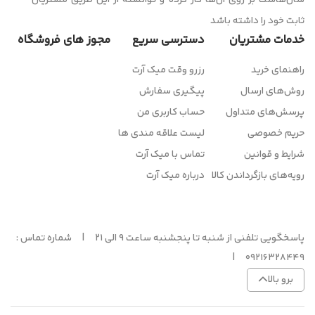
سال‌هاست بر روی آن‌ها کار کرده و توانسته از این طریق مشتریان
ثابت خود را داشته باشد
خدمات مشتریان
دسترسی سریع
مجوز های فروشگاه
راهنمای خرید
رزرو وقت میک آرت
روش‌های ارسال
پیگیری سفارش
پرسش‌های متداول
حساب کاربری من
حریم خصوصی
لیست علاقه مندی ها
شرایط و قوانین
تماس با میک آرت
رویه‌های بازگرداندن کالا
درباره میک آرت
پاسخگویی تلفنی از شنبه تا پنجشنبه ساعت 9 الی 21 | شماره تماس :
09216328449 |
برو بالا